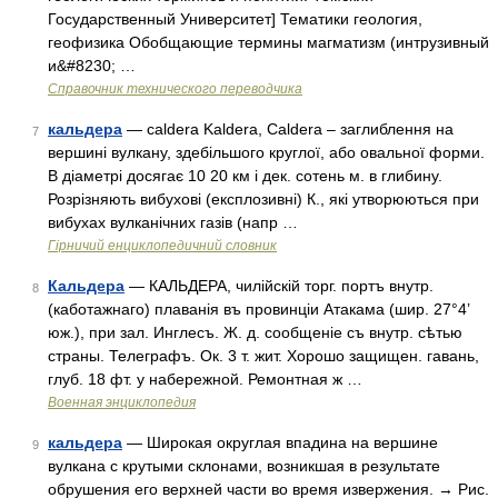
Государственный Университет] Тематики геология,
геофизика Обобщающие термины магматизм (интрузивный
и&#8230; …
Справочник технического переводчика
кальдера
— сaldera Kaldera, Caldera – заглиблення на
7
вершині вулкану, здебільшого круглої, або овальної форми.
В діаметрі досягає 10 20 км і дек. сотень м. в глибину.
Розрізняють вибухові (експлозивні) К., які утворюються при
вибухах вулканічних газів (напр …
Гірничий енциклопедичний словник
Кальдера
— КАЛЬДЕРА, чилійскій торг. портъ внутр.
8
(каботажнаго) плаванія въ провинціи Атакама (шир. 27°4’
юж.), при зал. Инглесъ. Ж. д. сообщеніе съ внутр. сѣтью
страны. Телеграфъ. Ок. 3 т. жит. Хорошо защищен. гавань,
глуб. 18 фт. у набережной. Ремонтная ж …
Военная энциклопедия
кальдера
— Широкая округлая впадина на вершине
9
вулкана с крутыми склонами, возникшая в результате
обрушения его верхней части во время извержения. → Рис.