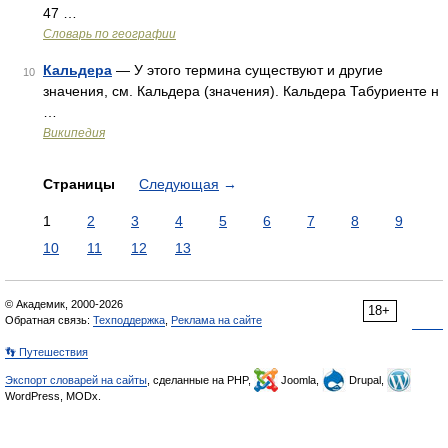
47 …
Словарь по географии
Кальдера
— У этого термина существуют и другие
10
значения, см. Кальдера (значения). Кальдера Табуриенте н
…
Википедия
Страницы
Следующая
→
1
2
3
4
5
6
7
8
9
10
11
12
13
© Академик, 2000-2026
18+
Обратная связь:
Техподдержка
,
Реклама на сайте
👣 Путешествия
Экспорт словарей на сайты
, сделанные на PHP,
Joomla,
Drupal,
WordPress, MODx.