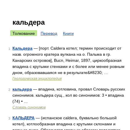
кальдера
Толкование
Перевод
Книги
Кальдера
— [порт. Caldera котел; термин происходит от
1
назв. огромного кратера вулкана на о. Пальма в гр.
Канарских островов], Bucn, Heimar, 1897, циркообразная
впадина с крутыми стенками и с более или менее ровным
дном, образовавшаяся не в результате&#8230; …
Геологическая энциклопедия
кальдера
— впадина, котловина, провал Словарь русских
2
синонимов. кальдера сущ., кол во синонимов: 3 • впадина
(74) • …
Словарь синонимов
КАЛЬДЕРА
— (испанское caldera, буквально большой
3
котел), котлообразная впадина с крутыми склонами и