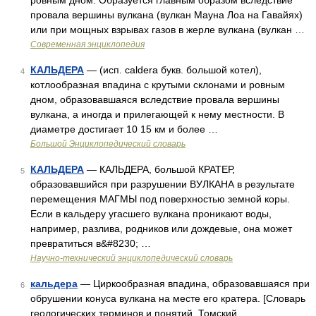
ровным дном. Образуется главным образом вследствие
провала вершины вулкана (вулкан Мауна Лоа на Гавайях)
или при мощных взрывах газов в жерле вулкана (вулкан …
Современная энциклопедия
КАЛЬДЕРА
— (исп. caldera букв. большой котел),
4
котлообразная впадина с крутыми склонами и ровным
дном, образовавшаяся вследствие провала вершины
вулкана, а иногда и прилегающей к нему местности. В
диаметре достигает 10 15 км и более …
Большой Энциклопедический словарь
КАЛЬДЕРА
— КАЛЬДЕРА, большой КРАТЕР,
5
образовавшийся при разрушении ВУЛКАНА в результате
перемещения МАГМЫ под поверхностью земной коры.
Если в кальдеру угасшего вулкана проникают воды,
например, разлива, родников или дождевые, она может
превратиться в&#8230; …
Научно-технический энциклопедический словарь
кальдера
— Циркообразная впадина, образовавшаяся при
6
обрушении конуса вулкана на месте его кратера. [Словарь
геологических терминов и понятий. Томский